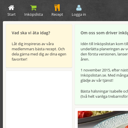
Start
Inköpslista
Recept
Logga in
Vad ska vi äta idag?
Om oss som driver inköp
Låt dig inspireras av våra
Idén till Inköpslistan kom ti
medlemmars bästa recept. Och
underlätta planeringen av v
dela gärna med dig av dina egen
den första versionen, lanser
favoriter!
åren.
1 november 2015, efter nästa
Inköpslistan.se. Med många 
glädje av vår tjänst!
Bästa hälsningar Isabelle 
(två helt vanliga trebarnsför