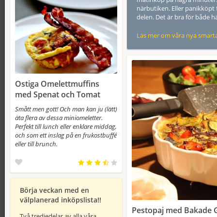
närbutiken. Eller panikköpt
delen. Det är bra för både 
Läs mer om våra nya smarta
Ostiga Omelettmuffins
med Spenat och Tomat
Smått men gott! Och man kan ju (lätt)
äta flera av dessa miniomeletter.
Perfekt till lunch eller enklare middag,
och som ett inslag på en frukostbuffé
eller till brunch.
Börja veckan med en
välplanerad inköpslista!!
Pestopaj med Bakade 
Två tredjedelar av alla våra