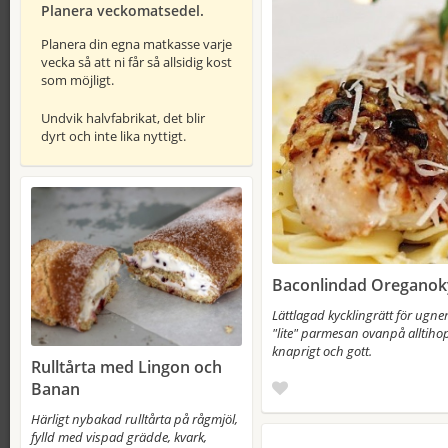
Planera veckomatsedel.
Planera din egna matkasse varje
vecka så att ni får så allsidig kost
som möjligt.
Undvik halvfabrikat, det blir
dyrt och inte lika nyttigt.
Baconlindad Oreganoky
Lättlagad kycklingrätt för ugn
"lite" parmesan ovanpå alltihop
knaprigt och gott.
Rulltårta med Lingon och
Banan
Härligt nybakad rulltårta på rågmjöl,
fylld med vispad grädde, kvark,