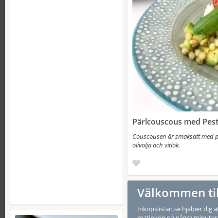
Pärlcouscous med Pes
Couscousen är smaksatt med p
olivolja och vitlök.
Välkommen till
Inköpslistan.se hjälper dig 
matinköp på några minuter