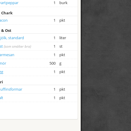
vartpeppar
1
burk
& Chark
acon
1
pkt
 & Ost
jölk, standard
1
liter
st
1
st
(som smälter bra)
armesan
1
pkt
mör
500
g
gg
1
pkt
ri
uffinsformar
1
pkt
lt
1
pkt