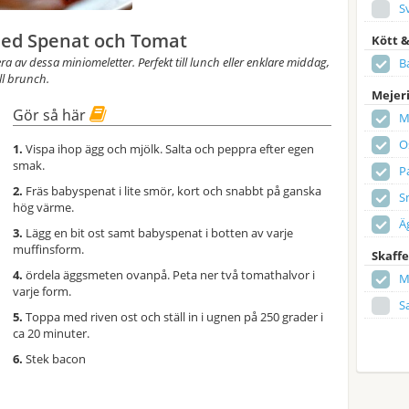
S
med Spenat och Tomat
Kött 
ra av dessa miniomeletter. Perfekt till lunch eller enklare middag,
B
ill brunch.
Mejeri
Gör så här
M
O
1.
Vispa ihop ägg och mjölk. Salta och peppra efter egen
smak.
P
2.
Fräs babyspenat i lite smör, kort och snabbt på ganska
S
hög värme.
Ä
3.
Lägg en bit ost samt babyspenat i botten av varje
muffinsform.
Skaffe
4.
ördela äggsmeten ovanpå. Peta ner två tomathalvor i
M
varje form.
Sa
5.
Toppa med riven ost och ställ in i ugnen på 250 grader i
ca 20 minuter.
6.
Stek bacon