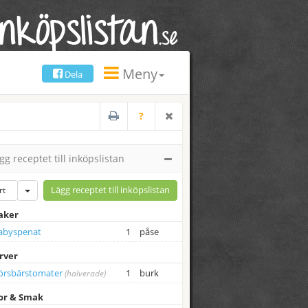
Meny
Dela
?
g receptet till inköpslistan
Lägg receptet till inköpslistan
rt
aker
abyspenat
1
påse
rver
örsbärstomater
1
burk
(halverade)
or & Smak