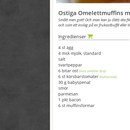
Ostiga Omelettmuffins 
Smått men gott! Och man kan ju (lätt) äta fle
och som ett inslag på en frukostbuffé eller t
Ingredienser
4 st ägg
4 msk mjölk, standard
salt
svartpeppar
6 bitar ost
(som smälter bra)
6 st körsbärstomater
(halverade)
30 g babyspenat
smör
parmesan
1 pkt bacon
6 st muffinsformar