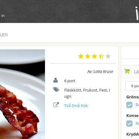
 in
LJEN
Av: Lotta Kruse
Läg
6 port
6 po
Fläskkött, Frukost, Fest, I
ugn
Gröns
B
Två Små Kök
Konse
K
Krydd