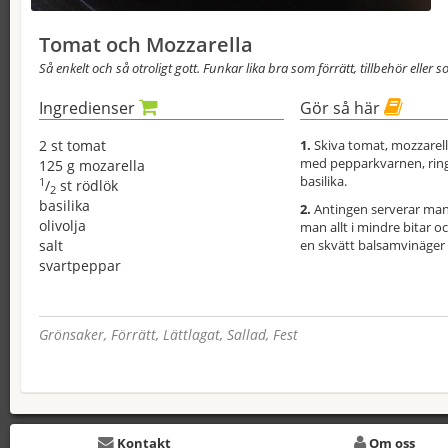
Tomat och Mozzarella
Så enkelt och så otroligt gott. Funkar lika bra som förrätt, tillbehör eller 
Ingredienser
Gör så här
2 st tomat
1.
Skiva tomat, mozzarella
med pepparkvarnen, ringl
125 g mozarella
basilika.
1
/
st rödlök
2
basilika
2.
Antingen serverar man 
olivolja
man allt i mindre bitar oc
salt
en skvätt balsamvinäger ä
svartpeppar
Grönsaker, Förrätt, Lättlagat, Sallad, Fest
Kontakt
Om oss