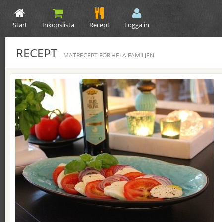
Start
Inköpslista
Recept
Logga in
RECEPT
- MATRECEPT FÖR HELA FAMILJEN