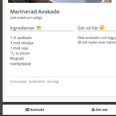
Marinerad Avokado
Gott enkelt och nyttigt.
Ingredienser
Gör så här
1 st avokado
Dela avokadon och lägg p
låt stå i kylen över natten
3 msk olivolja
1 msk soja
1
/
st citron
2
flingsalt
svartpeppar
Grönsaker, Smårätter, Vardag
Kontakt
Om oss