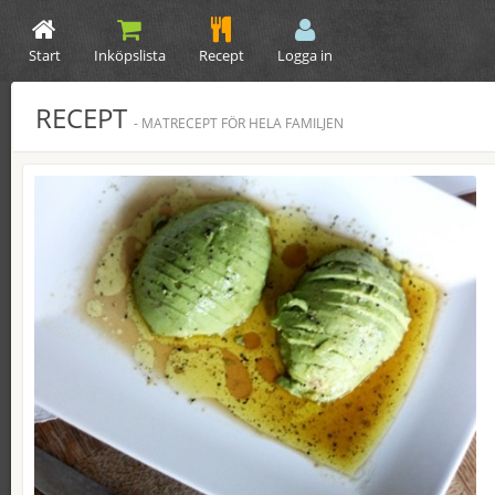
Start
Inköpslista
Recept
Logga in
RECEPT
- MATRECEPT FÖR HELA FAMILJEN