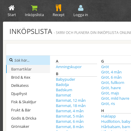
Start
Inköpslista
Recept
Logga in
INKÖPSLISTA
- SKRIV OCH PLANERA DIN INKÖPSLISTA ONLIN
A
G
Amningskupor
Gröt
Barnartiklar
Gröt, 4 mån
B
Bröd & Kex
Gröt, 6 mån
Babypuder
Gröt, fullkorn
Badolja
Delikatess
Gröt, havre
Badskum
Gröt, majs
Djupfryst
Barnmat
Gröt, mild havre
Barnmat, 12 mån
Fisk & Skaldjur
Gröt, ris
Barnmat, 18 mån
Frukt & Bär
H
Barnmat, 4 mån
Barnmat, 5 mån
Haklapp
Godis & Dricka
Barnmat, 6 mån
Hudllotion, baby
Grönsaker
Barnmat, 8 mån
Hårbalsam, barn