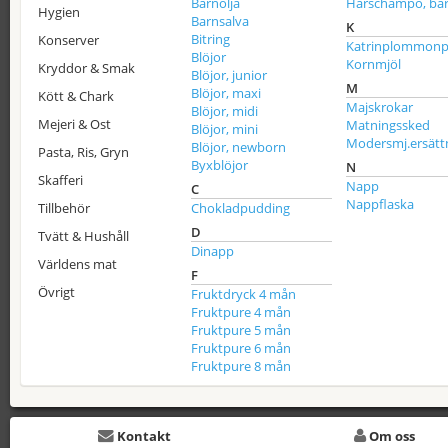
Barnolja
Hårschampo, ba
Hygien
Barnsalva
K
Bitring
Konserver
Katrinplommonp
Blöjor
Kornmjöl
Kryddor & Smak
Blöjor, junior
M
Blöjor, maxi
Kött & Chark
Majskrokar
Blöjor, midi
Mejeri & Ost
Matningssked
Blöjor, mini
Modersmj.ersätt
Blöjor, newborn
Pasta, Ris, Gryn
Byxblöjor
N
Skafferi
Napp
C
Nappflaska
Tillbehör
Chokladpudding
D
Tvätt & Hushåll
Dinapp
Världens mat
F
Övrigt
Fruktdryck 4 mån
Fruktpure 4 mån
Fruktpure 5 mån
Fruktpure 6 mån
Fruktpure 8 mån
Kontakt
Om oss