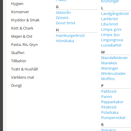
Krutonger
Hygien
G
L
Konserver
Glassrån
Landgångsbröd
Grissini
Lantbröd
Kryddor & Smak
Grovt bröd
Liba bröd
Kött & Chark
Limpa, grov
H
Limpa, ljus
Hamburgerbröd
Mejeri & Ost
Lingongrova
Hönökaka
Pasta, Ris, Gryn
Lussekatter
M
Skafferi
Mandelbiskvier
Tillbehör
Mariekex
Maränger
Tvätt & Hushåll
Minikrustader
Världens mat
Muffins
Övrigt
P
Paltbröd
Panini
Pepparkakor
Pitabröd
Polarkaka
Pumpernickel
R
Riskakor