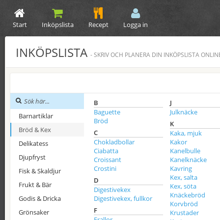
Start
Inköpslista
Recept
Logga in
INKÖPSLISTA
- SKRIV OCH PLANERA DIN INKÖPSLISTA ONLIN
B
J
Baguette
Julknäcke
Barnartiklar
Bröd
K
Bröd & Kex
C
Kaka, mjuk
Chokladbollar
Kakor
Delikatess
Ciabatta
Kanelbulle
Djupfryst
Croissant
Kanelknäcke
Crostini
Kavring
Fisk & Skaldjur
Kex, salta
D
Frukt & Bär
Kex, söta
Digestivekex
Knäckebröd
Godis & Dricka
Digestivekex, fullkor
Korvbröd
F
Grönsaker
Krustader
Frallor