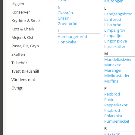
Krutonger
Hygien
G
L
Konserver
Glassrån
Landgångsbröd
Grissini
Lantbröd
Kryddor & Smak
Grovt bröd
Liba bröd
Kött & Chark
Limpa, grov
H
Limpa, ljus
Hamburgerbröd
Mejeri & Ost
Lingongrova
Hönökaka
Pasta, Ris, Gryn
Lussekatter
M
Skafferi
Mandelbiskvier
Tillbehör
Mariekex
Maränger
Tvätt & Hushåll
Minikrustader
Världens mat
Muffins
Övrigt
P
Paltbröd
Panini
Pepparkakor
Pitabröd
Polarkaka
Pumpernickel
R
Riskakor