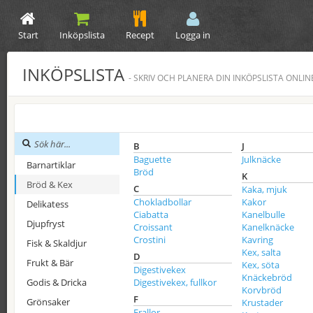
Start
Inköpslista
Recept
Logga in
INKÖPSLISTA
- SKRIV OCH PLANERA DIN INKÖPSLISTA ONLIN
B
J
Baguette
Julknäcke
Barnartiklar
Bröd
K
Bröd & Kex
C
Kaka, mjuk
Chokladbollar
Kakor
Delikatess
Ciabatta
Kanelbulle
Djupfryst
Croissant
Kanelknäcke
Crostini
Kavring
Fisk & Skaldjur
Kex, salta
D
Frukt & Bär
Kex, söta
Digestivekex
Knäckebröd
Godis & Dricka
Digestivekex, fullkor
Korvbröd
F
Grönsaker
Krustader
Frallor