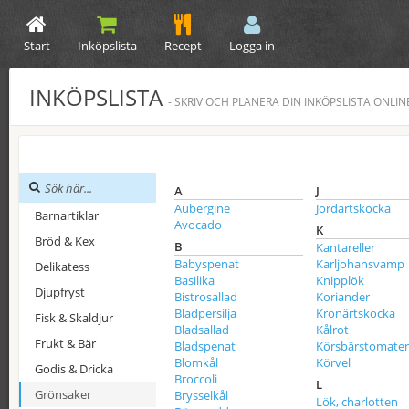
Start
Inköpslista
Recept
Logga in
INKÖPSLISTA
- SKRIV OCH PLANERA DIN INKÖPSLISTA ONLIN
A
J
Aubergine
Jordärtskocka
Barnartiklar
Avocado
K
Bröd & Kex
B
Kantareller
Babyspenat
Karljohansvamp
Delikatess
Basilika
Knipplök
Djupfryst
Bistrosallad
Koriander
Bladpersilja
Kronärtskocka
Fisk & Skaldjur
Bladsallad
Kålrot
Frukt & Bär
Bladspenat
Körsbärstomater
Blomkål
Körvel
Godis & Dricka
Broccoli
L
Grönsaker
Brysselkål
Lök, charlotten