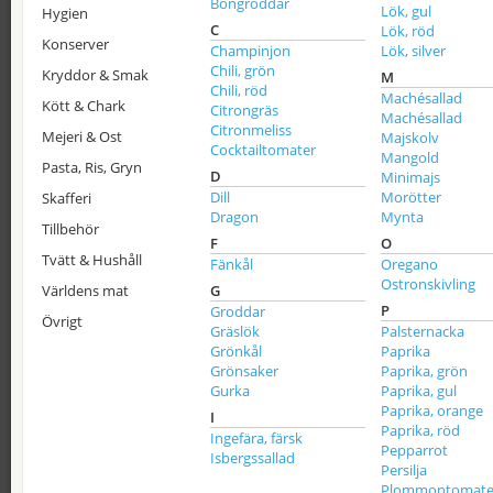
Böngroddar
Lök, gul
Hygien
C
Lök, röd
Konserver
Champinjon
Lök, silver
Chili, grön
Kryddor & Smak
M
Chili, röd
Machésallad
Kött & Chark
Citrongräs
Machésallad
Citronmeliss
Mejeri & Ost
Majskolv
Cocktailtomater
Mangold
Pasta, Ris, Gryn
D
Minimajs
Dill
Morötter
Skafferi
Dragon
Mynta
Tillbehör
F
O
Tvätt & Hushåll
Fänkål
Oregano
Ostronskivling
Världens mat
G
P
Groddar
Övrigt
Gräslök
Palsternacka
Grönkål
Paprika
Grönsaker
Paprika, grön
Gurka
Paprika, gul
Paprika, orange
I
Paprika, röd
Ingefära, färsk
Pepparrot
Isbergssallad
Persilja
Plommontomate