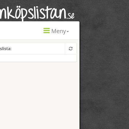
Meny
slista: