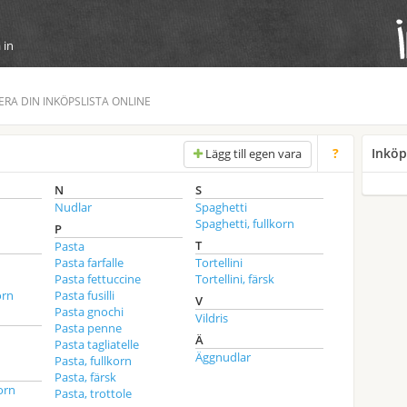
 in
NERA DIN INKÖPSLISTA ONLINE
?
Inköp
Lägg till egen vara
N
S
Nudlar
Spaghetti
Spaghetti, fullkorn
P
T
Pasta
Pasta farfalle
Tortellini
Pasta fettuccine
Tortellini, färsk
orn
Pasta fusilli
V
Pasta gnochi
Vildris
Pasta penne
Ä
Pasta tagliatelle
Äggnudlar
Pasta, fullkorn
Pasta, färsk
orn
Pasta, trottole