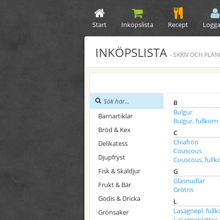
Start
Inköpslista
Recept
Logga
INKÖPSLISTA
- SKRIV OCH PLA
B
Bulgur
Barnartiklar
Bulgur, fullkorn
Bröd & Kex
C
Chiafrön
Delikatess
Couscous
Djupfryst
Couscous, fullk
Fisk & Skaldjur
G
Glasnudlar
Frukt & Bär
Grötris
Godis & Dricka
L
Lasagnepl. fullk
Grönsaker
Lasagneplattor