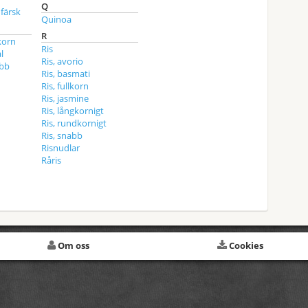
Q
 färsk
Quinoa
R
korn
Ris
l
Ris, avorio
abb
Ris, basmati
Ris, fullkorn
Ris, jasmine
Ris, långkornigt
Ris, rundkornigt
Ris, snabb
Risnudlar
Råris
Om oss
Cookies