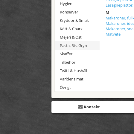
Hygien
Lasagneplattor,
Konserver
M
Makaroner, full
Kryddor & Smak
Makaroner, idea
Kött & Chark
Makaroner, sn
Matvete
Mejeri & Ost
Pasta, Ris, Gryn
Skafferi
Tillbehör
Tvätt & Hushåll
Världens mat
Övrigt
Kontakt