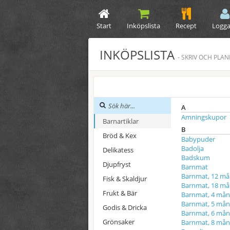
Start
Inköpslista
Recept
Logga
INKÖPSLISTA
- SKRIV OCH PLA
A
Amningskupor
Barnartiklar
B
Bröd & Kex
Babypuder
Badolja
Delikatess
Badskum
Djupfryst
Barnmat
Barnmat, 12 m
Fisk & Skaldjur
Barnmat, 18 m
Frukt & Bär
Barnmat, 4 mån
Barnmat, 5 mån
Godis & Dricka
Barnmat, 6 mån
Grönsaker
Barnmat, 8 mån