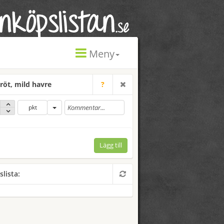
Meny
röt, mild havre
?
pkt
Lägg till
slista: