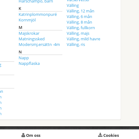
Hårschampo, barn
Välling
K
Välling, 12 mån
Katrinplommonpuré
Välling, 6 mån
Kornmjöl
Välling, 8 mån
M
Välling, fullkorn
Majskrokar
Välling, majs
Matningssked
Välling, mild havre
Modersmj.ersättn -4m
Välling, ris
N
Napp
Nappflaska
g
ån
n
n
n
n
Om oss
Cookies