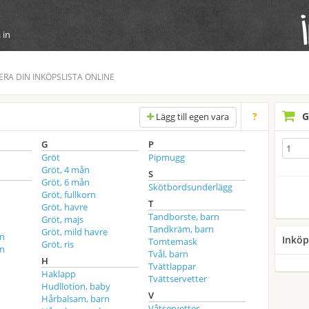
 in
NERA DIN INKÖPSLISTA ONLINE
?
G
Lägg till egen vara
G
P
Gröt
Pipmugg
Gröt, 4 mån
S
Gröt, 6 mån
Skötbordsunderlägg
Gröt, fullkorn
T
Gröt, havre
Tandborste, barn
Gröt, majs
Tandkräm, barn
Gröt, mild havre
ån
Inköp
Tomtemask
Gröt, ris
ån
Tvål, barn
H
Tvättlappar
Haklapp
Tvättservetter
Hudllotion, baby
V
Hårbalsam, barn
Våtservetter