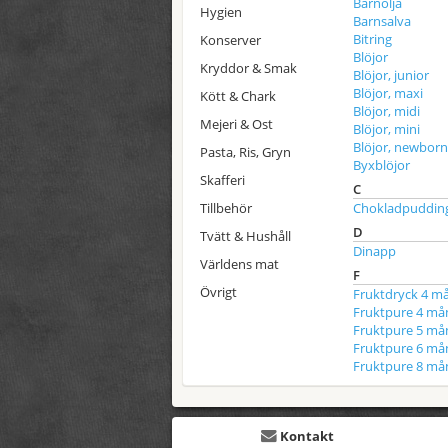
Barnolja
Hygien
Barnsalva
Bitring
Konserver
Blöjor
Kryddor & Smak
Blöjor, junior
Blöjor, maxi
Kött & Chark
Blöjor, midi
Mejeri & Ost
Blöjor, mini
Blöjor, newborn
Pasta, Ris, Gryn
Byxblöjor
Skafferi
C
Tillbehör
Chokladpuddin
D
Tvätt & Hushåll
Dinapp
Världens mat
F
Övrigt
Fruktdryck 4 m
Fruktpure 4 må
Fruktpure 5 må
Fruktpure 6 må
Fruktpure 8 må
Kontakt