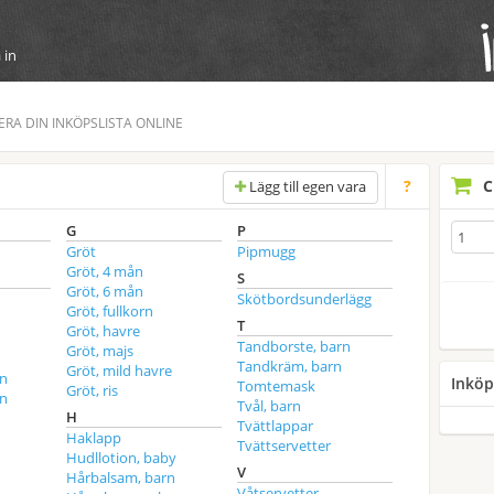
 in
NERA DIN INKÖPSLISTA ONLINE
?
C
Lägg till egen vara
G
P
Gröt
Pipmugg
Gröt, 4 mån
S
Gröt, 6 mån
Skötbordsunderlägg
Gröt, fullkorn
T
Gröt, havre
Tandborste, barn
Gröt, majs
Tandkräm, barn
Gröt, mild havre
ån
Inköp
Tomtemask
Gröt, ris
ån
Tvål, barn
H
Tvättlappar
Haklapp
Tvättservetter
Hudllotion, baby
V
Hårbalsam, barn
Våtservetter