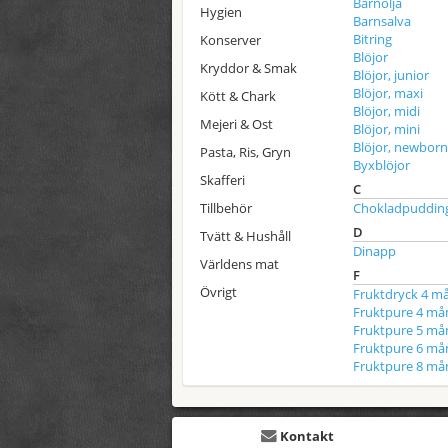
Barnolja
Hygien
Barnsalva
Bitring
Konserver
Blöjor
Kryddor & Smak
Blöjor, junior
Blöjor, maxi
Kött & Chark
Blöjor, midi
Mejeri & Ost
Blöjor, mini
Blöjor, newborn
Pasta, Ris, Gryn
Byxblöjor
Skafferi
C
Tillbehör
Chokladpuddin
D
Tvätt & Hushåll
Dinapp
Världens mat
F
Övrigt
Fruktdryck 4 m
Fruktpure 4 må
Fruktpure 5 må
Fruktpure 6 må
Fruktpure 8 må
Kontakt