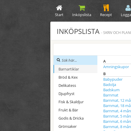
Start
Inköpslista
Recept
Logga
INKÖPSLISTA
- SKRIV OCH PLA
A
Amningskupor
Barnartiklar
B
Bröd & Kex
Babypuder
Badolja
Delikatess
Badskum
Djupfryst
Barnmat
Barnmat, 12 m
Fisk & Skaldjur
Barnmat, 18 m
Frukt & Bär
Barnmat, 4 mån
Barnmat, 5 mån
Godis & Dricka
Barnmat, 6 mån
Grönsaker
Barnmat, 8 mån