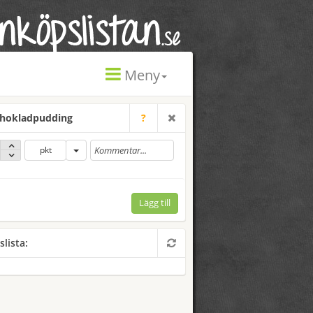
Meny
hokladpudding
?
pkt
Lägg till
slista: