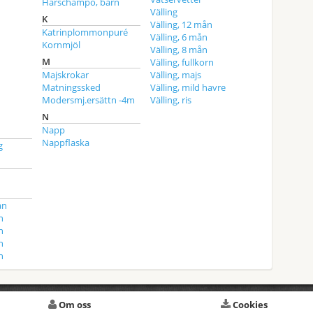
Hårschampo, barn
Välling
K
Välling, 12 mån
Katrinplommonpuré
Välling, 6 mån
Kornmjöl
Välling, 8 mån
M
Välling, fullkorn
Majskrokar
Välling, majs
Matningssked
Välling, mild havre
Modersmj.ersättn -4m
Välling, ris
N
Napp
Nappflaska
g
ån
n
n
n
n
Om oss
Cookies