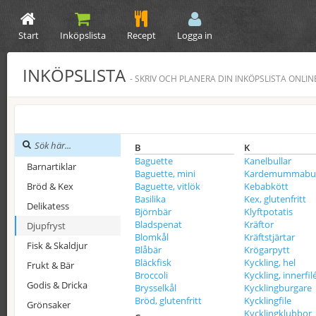
Start
Inköpslista
Recept
Logga in
INKÖPSLISTA
- SKRIV OCH PLANERA DIN INKÖPSLISTA ONLIN
B
K
Baguette
Kanelbullar
Barnartiklar
Baguette, mini
Kardemummabul
Bröd & Kex
Baguette, vitlök
Kebabkött
Basilika
Kex, glutenfritt
Delikatess
Björnbär
Klyftpotatis
Bladspenat
Kräftor
Djupfryst
Blomkål
Kräftstjärtar
Fisk & Skaldjur
Blåbär
Krögarpytt
Bläckfisk
Kyckling, hel
Frukt & Bär
Broccoli
Kyckling, innerfil
Godis & Dricka
Brysselkål
Kycklingburgare
Bröd, glutenfritt
Kycklingfile
Grönsaker
Kycklingklubbor