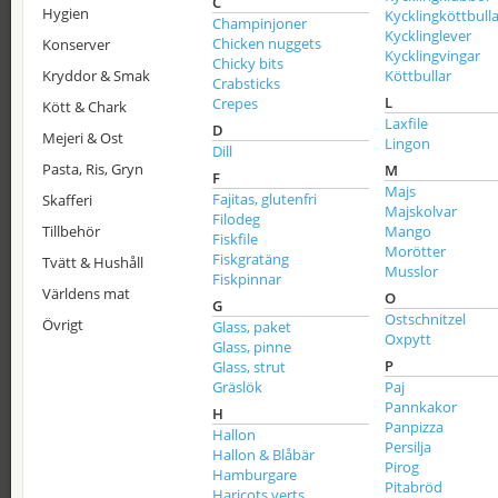
C
Hygien
Kycklingköttbulla
Champinjoner
Kycklinglever
Chicken nuggets
Konserver
Kycklingvingar
Chicky bits
Kryddor & Smak
Köttbullar
Crabsticks
L
Crepes
Kött & Chark
Laxfile
D
Mejeri & Ost
Lingon
Dill
Pasta, Ris, Gryn
M
F
Majs
Fajitas, glutenfri
Skafferi
Majskolvar
Filodeg
Tillbehör
Mango
Fiskfile
Morötter
Fiskgratäng
Tvätt & Hushåll
Musslor
Fiskpinnar
Världens mat
O
G
Ostschnitzel
Övrigt
Glass, paket
Oxpytt
Glass, pinne
P
Glass, strut
Gräslök
Paj
Pannkakor
H
Panpizza
Hallon
Persilja
Hallon & Blåbär
Pirog
Hamburgare
Pitabröd
Haricots verts