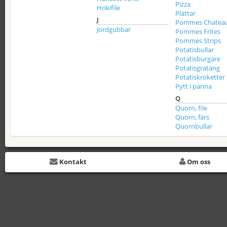
Pizza
Hokifile
Plättar
J
Pommes Chatea
Jordgubbar
Pommes Frites
Pommes Strips
Potatisbullar
Potatisburgare
Potatisgratäng
Potatiskroketter
Pytt i panna
Q
Quorn, file
Quorn, färs
Quornbullar
Kontakt
Om oss