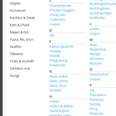
C
Hygien
Kycklingköttbulla
Champinjoner
Kycklinglever
Chicken nuggets
Konserver
Kycklingvingar
Chicky bits
Kryddor & Smak
Köttbullar
Crabsticks
L
Crepes
Kött & Chark
Laxfile
D
Mejeri & Ost
Lingon
Dill
Pasta, Ris, Gryn
M
F
Majs
Fajitas, glutenfri
Skafferi
Majskolvar
Filodeg
Tillbehör
Mango
Fiskfile
Morötter
Fiskgratäng
Tvätt & Hushåll
Musslor
Fiskpinnar
Världens mat
O
G
Ostschnitzel
Övrigt
Glass, paket
Oxpytt
Glass, pinne
P
Glass, strut
Gräslök
Paj
Pannkakor
H
Panpizza
Hallon
Persilja
Hallon & Blåbär
Pirog
Hamburgare
Pitabröd
Haricots verts