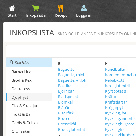
Start
Inköpslista
Recept
Logga in
INKÖPSLISTA
- SKRIV OCH PLANERA DIN INKÖPSLISTA ONLIN
B
K
Baguette
Kanelbullar
Barnartiklar
Baguette, mini
Kardemummabul
Bröd & Kex
Baguette, vitlök
Kebabkött
Basilika
Kex, glutenfritt
Delikatess
Björnbär
Klyftpotatis
Bladspenat
Kräftor
Djupfryst
Blomkål
Kräftstjärtar
Fisk & Skaldjur
Blåbär
Krögarpytt
Bläckfisk
Kyckling, hel
Frukt & Bär
Broccoli
Kyckling, innerfil
Godis & Dricka
Brysselkål
Kycklingburgare
Bröd, glutenfritt
Kycklingfile
Grönsaker
Kycklingklubbor