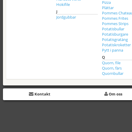
Pizza
Hokifile
Plättar
J
Pommes Chatea
Jordgubbar
Pommes Frites
Pommes Strips
Potatisbullar
Potatisburgare
Potatisgratäng
Potatiskroketter
Pytt i panna
Q
Quorn, file
Quorn, färs
Quornbullar
Kontakt
Om oss