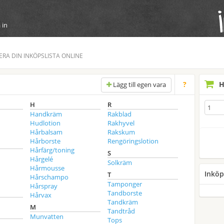
 in
NERA DIN INKÖPSLISTA ONLINE
?
H
Lägg till egen vara
H
R
Handkräm
Rakblad
Hudlotion
Rakhyvel
Hårbalsam
Rakskum
Hårborste
Rengöringslotion
Hårfärg/toning
S
Hårgelé
Solkräm
Hårmousse
Inköp
T
Hårschampo
Tamponger
Hårspray
Tandborste
Hårvax
Tandkräm
M
Tandtråd
Munvatten
Tops