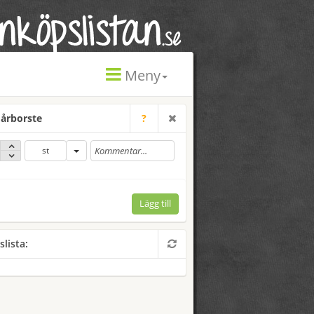
Meny
årborste
?
st
Lägg till
slista: