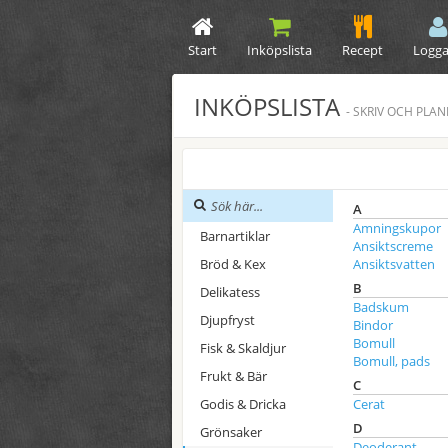
Start
Inköpslista
Recept
Logga
INKÖPSLISTA
- SKRIV OCH PLA
A
Amningskupor
Barnartiklar
Ansiktscreme
Bröd & Kex
Ansiktsvatten
B
Delikatess
Badskum
Djupfryst
Bindor
Bomull
Fisk & Skaldjur
Bomull, pads
Frukt & Bär
C
Godis & Dricka
Cerat
D
Grönsaker
Deoderant