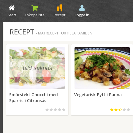
Start
Inköpslista
Recept
Logga in
RECEPT
- MATRECEPT FÖR HELA FAMILJEN
bild saknas
Smörstekt Gnocchi med
Vegetarisk Pytt i Panna
Sparris i Citronsås