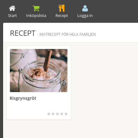
Start
Inköpslista
Recept
Logga in
RECEPT
- MATRECEPT FÖR HELA FAMILJEN
Risgrynsgröt